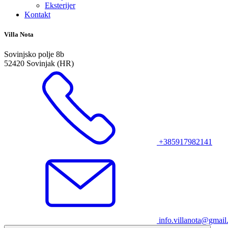
Eksterijer
Kontakt
Villa Nota
Sovinjsko polje 8b
52420 Sovinjak (HR)
+385917982141
info.villanota@gmai