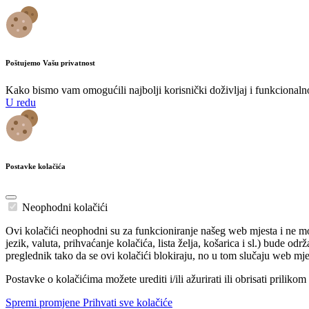
Poštujemo Vašu privatnost
Kako bismo vam omogućili najbolji korisnički doživljaj i funkcionalnost
U redu
Postavke kolačića
Neophodni kolačići
Ovi kolačići neophodni su za funkcioniranje našeg web mjesta i ne mog
jezik, valuta, prihvaćanje kolačića, lista želja, košarica i sl.) bude o
preglednik tako da se ovi kolačići blokiraju, no u tom slučaju web mje
Postavke o kolačićima možete urediti i/ili ažurirati ili obrisati prilik
Spremi promjene
Prihvati sve kolačiće