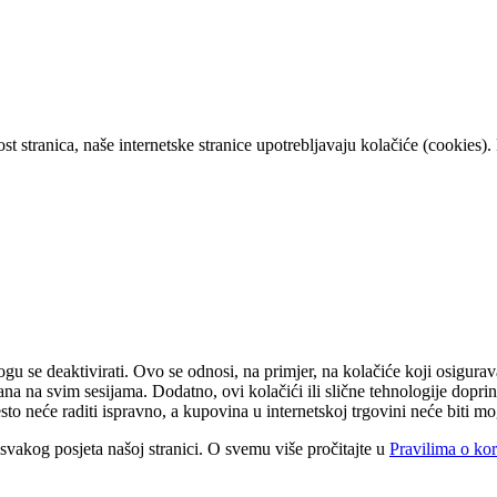
 stranica, naše internetske stranice upotrebljavaju kolačiće (cookies). P
u se deaktivirati. Ovo se odnosi, na primjer, na kolačiće koji osigurava
držana na svim sesijama. Dodatno, ovi kolačići ili slične tehnologije dop
sto neće raditi ispravno, a kupovina u internetskoj trgovini neće biti m
om svakog posjeta našoj stranici. O svemu više pročitajte u
Pravilima o kor