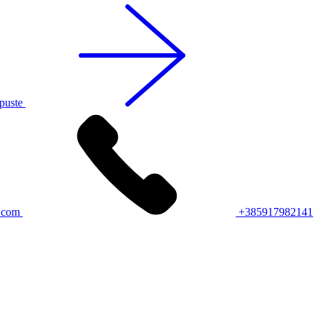
opuste
l.com
+385917982141